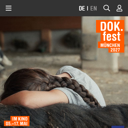
DE
|
EN