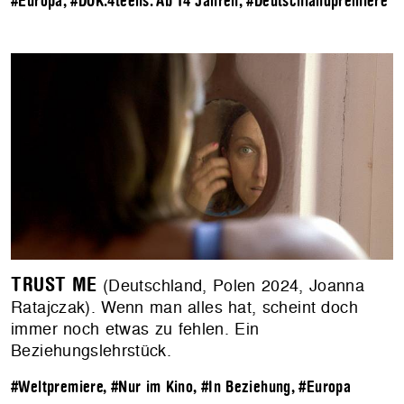
#Europa
,
#DOK.4teens: Ab 14 Jahren
,
#Deutschlandpremiere
TRUST ME
(Deutschland, Polen 2024, Joanna
Ratajczak). Wenn man alles hat, scheint doch
immer noch etwas zu fehlen. Ein
Beziehungslehrstück.
#Weltpremiere
,
#Nur im Kino
,
#In Beziehung
,
#Europa