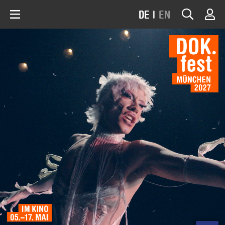
DE
|
EN