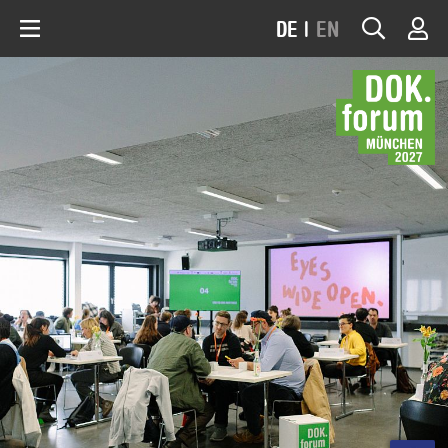
DE
|
EN