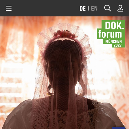
DE
|
EN