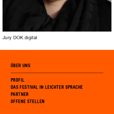
Jury DOK.digital
ÜBER UNS
PROFIL
DAS FESTIVAL IN LEICHTER SPRACHE
PARTNER
OFFENE STELLEN