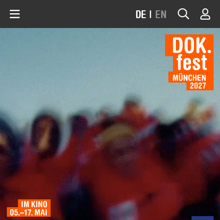
DE
|
EN