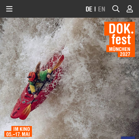
DE
|
EN