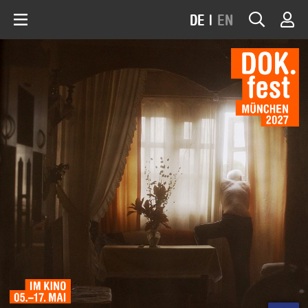
DE
|
EN