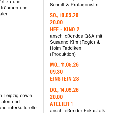
ört zu und
Schnitt & Protagonistin
ie Träumen und
alen
SO., 10.05.26
20.00
HFF - KINO 2
anschließendes Q&A mit
Susanne Kim (Regie) &
Holm Taddiken
(Produktion)
MO., 11.05.26
09.30
EINSTEIN 28
DO., 14.05.26
in Leipzig sowie
20.00
nalen und
ATELIER 1
nd interkulturelle
anschließender FokusTalk