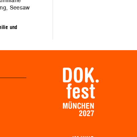
imiliane
ang, Seesaw
ilie und