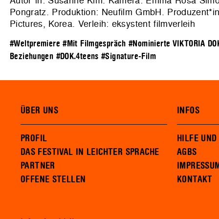
Autor*in: Susanne Kim. Kamera: Emma Rosa Simon.
Pongratz. Produktion:
Neufilm GmbH
. Produzent*i
Pictures, Korea. Verleih: eksystent filmverleih
#Weltpremiere
#Mit Filmgespräch
#Nominierte VIKTORIA DO
Beziehungen
#DOK.4teens
#Signature-Film
ÜBER UNS
INFOS
PROFIL
HILFE UND
DAS FESTIVAL IN LEICHTER SPRACHE
AGBS
PARTNER
IMPRESSU
OFFENE STELLEN
KONTAKT