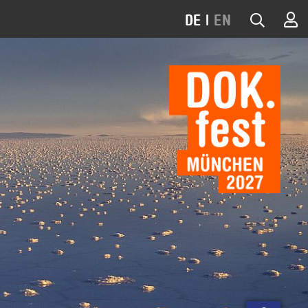
DE
|
EN