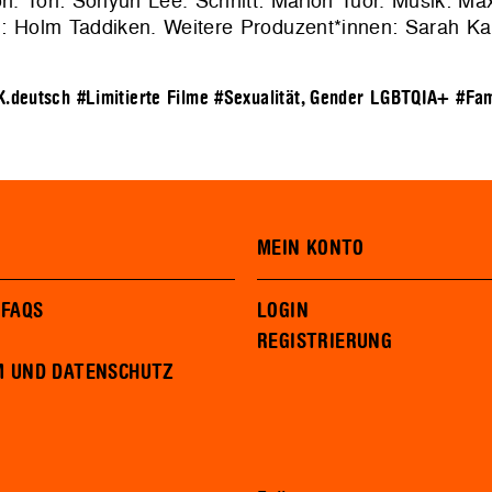
 Ton: Sohyun Lee. Schnitt: Marion Tuor. Musik: Max
n: Holm Taddiken. Weitere Produzent*innen: Sarah K
K.deutsch
#Limitierte Filme
#Sexualität, Gender LGBTQIA+
#Fam
MEIN KONTO
 FAQS
LOGIN
REGISTRIERUNG
M UND DATENSCHUTZ