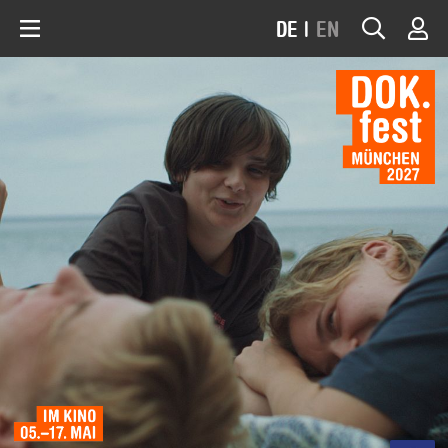
DE
|
EN