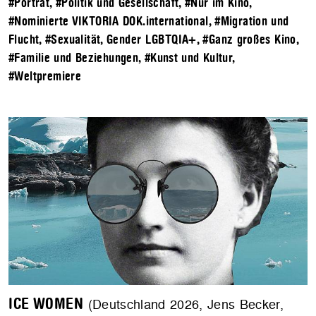
#Porträt
,
#Politik und Gesellschaft
,
#Nur im Kino
,
#Nominierte VIKTORIA DOK.international
,
#Migration und
Flucht
,
#Sexualität, Gender LGBTQIA+
,
#Ganz großes Kino
,
#Familie und Beziehungen
,
#Kunst und Kultur
,
#Weltpremiere
ICE WOMEN
(Deutschland 2026, Jens Becker,