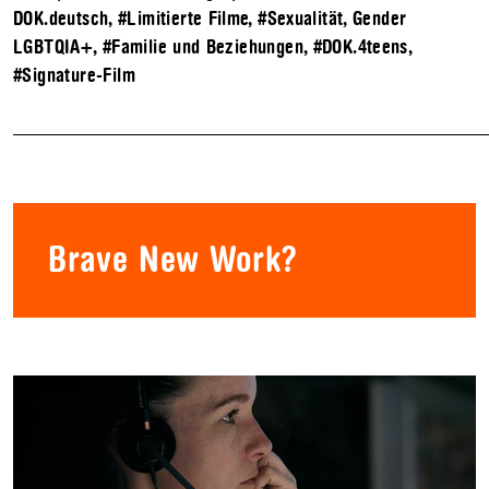
DOK.deutsch
,
#Limitierte Filme
,
#Sexualität, Gender
LGBTQIA+
,
#Familie und Beziehungen
,
#DOK.4teens
,
#Signature-Film
Brave New Work?