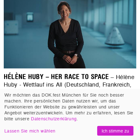
HÉLÈNE HUBY – HER RACE TO SPACE
– Hélène
Huby - Wettlauf ins All (Deutschland, Frankreich,
Guyana, Schweiz, USA 2025, Nadine Neumann,
Wir möchten das DOK.fest München für Sie noch besser
Ira Beetz, Lena Leonhardt). Europas Antwort auf
machen. Ihre persönlichen Daten nutzen wir, um das
SpaceX: Hélène Huby baut Raumkapseln mit
Funktionieren der Website zu gewährleisten und unser
Angebot weiterzuentwickeln. Um mehr zu erfahren, lesen Sie
Teamgeist statt Ellenbogen.
bitte unsere
Datenschutzerklärung
.
#Weltpremiere
,
#Mit Filmgespräch
,
#Wissenschaft und
Lassen Sie mich wählen
Ich stimme zu
Zukunft
,
#Porträt
,
#Politik und Gesellschaft
,
#Nur im Kino
,