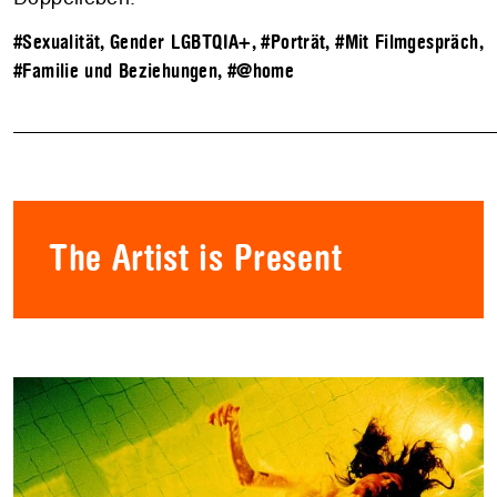
#Sexualität, Gender LGBTQIA+
,
#Porträt
,
#Mit Filmgespräch
,
#Familie und Beziehungen
,
#@home
The Artist is Present