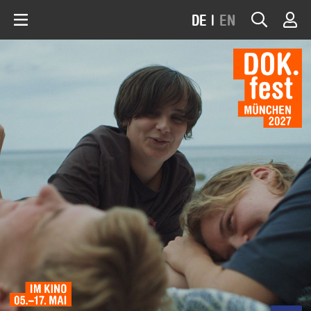
DE
|
EN