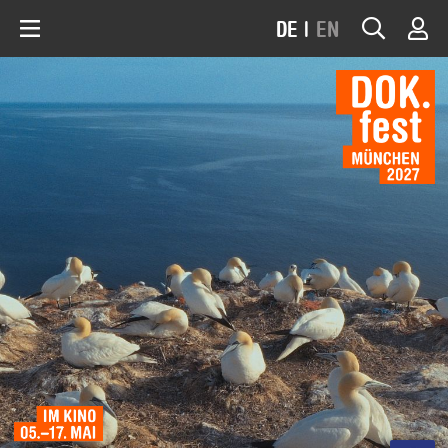
DE
|
EN