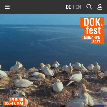
DE
|
EN