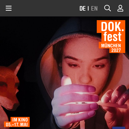
DE
|
EN