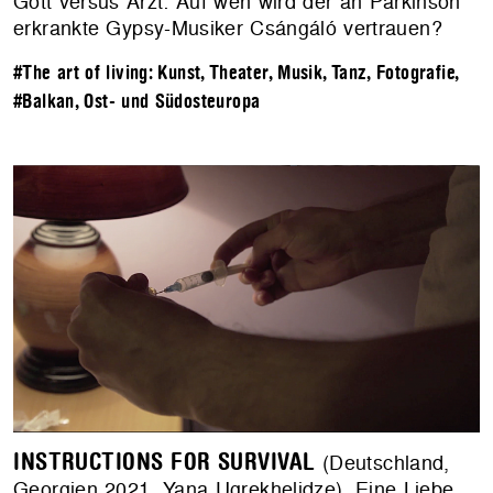
Gott versus Arzt: Auf wen wird der an Parkinson
erkrankte Gypsy-Musiker Csángáló vertrauen?
#The art of living: Kunst, Theater, Musik, Tanz, Fotografie
,
#Balkan, Ost- und Südosteuropa
INSTRUCTIONS FOR SURVIVAL
(Deutschland,
Georgien 2021, Yana Ugrekhelidze). Eine Liebe