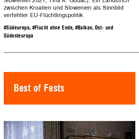
Slowenien 2021, Tiha K. Gudac). Ein Landstrich
zwischen Kroatien und Slowenien als Sinnbild
verfehlter EU-Flüchtlingspolitik
#Südeuropa
,
#Flucht ohne Ende
,
#Balkan, Ost- und
Südosteuropa
Best of Fests