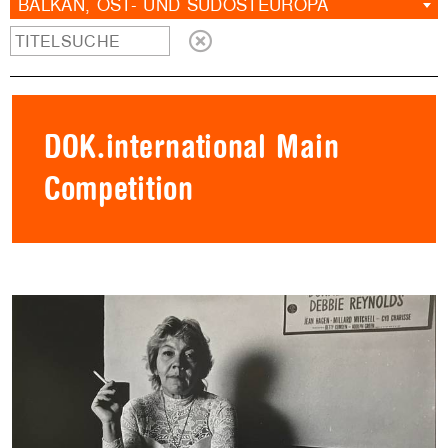
BALKAN, OST- UND SÜDOSTEUROPA
DOK.international Main
Competition