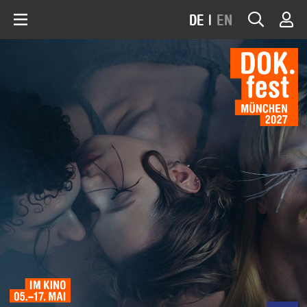
DE
|
EN