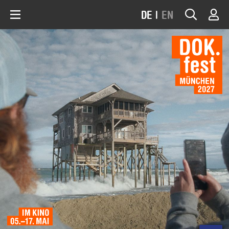
DE
|
EN