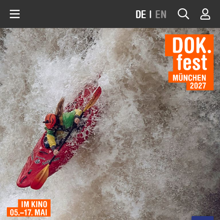
DE
|
EN