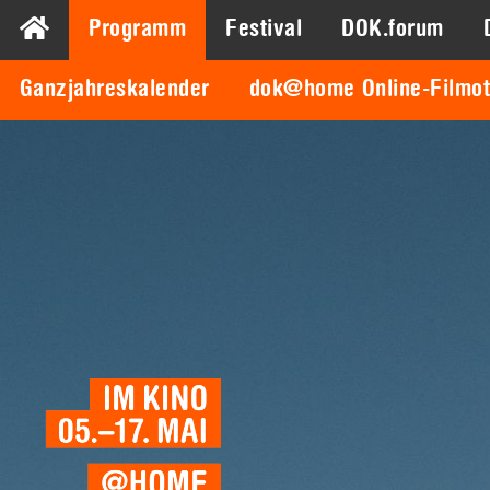
Programm
Festival
DOK.forum
Ganzjahreskalender
dok@home Online-Filmo