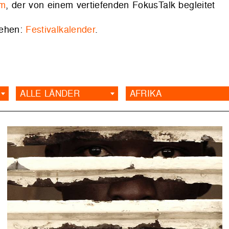
lm
, der von einem vertiefenden FokusTalk begleitet
sehen:
Festivalkalender
.
ALLE LÄNDER
AFRIKA