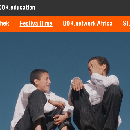
DOK.education
thek
Festivalfilme
DOK.network Africa
St