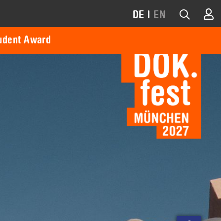
DE
|
EN
udent Award