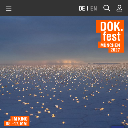
DE
|
EN