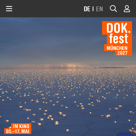
DE
|
EN