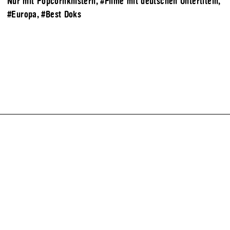
Nur mit Popcornknistern
,
#Filme mit deutschen Untertiteln
,
#Europa
,
#Best Doks