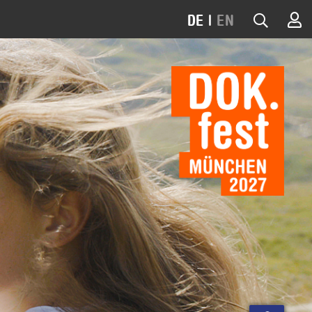
DE
|
EN