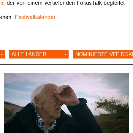
lm
, der von einem vertiefenden FokusTalk begleitet
sehen:
Festivalkalender
.
ALLE LÄNDER