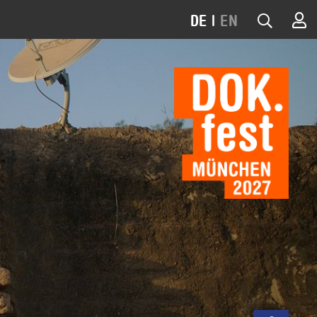
DE
|
EN