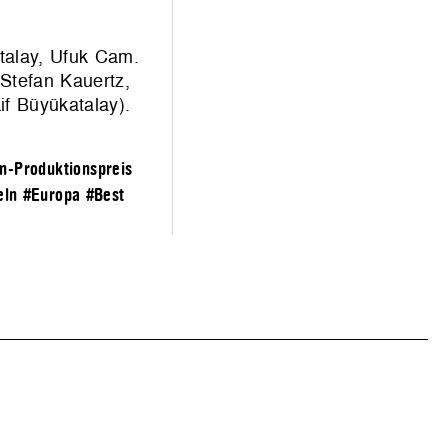
alay, Ufuk Cam.
 Stefan Kauertz,
if Büyükatalay).
m-Produktionspreis
eln
#Europa
#Best