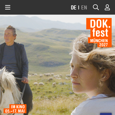
DE
|
EN