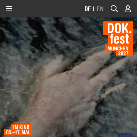
DE
|
EN