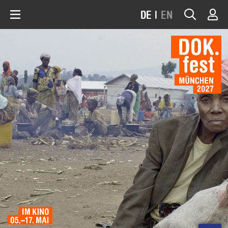
DE
|
EN