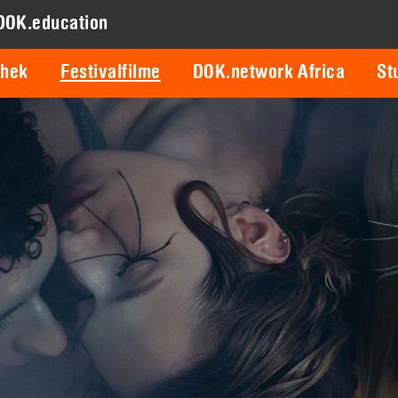
DOK.education
thek
Festivalfilme
DOK.network Africa
St