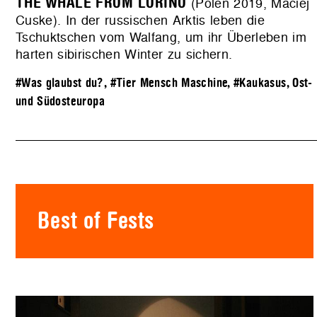
THE WHALE FROM LORINO
(Polen 2019, Maciej
Cuske). In der russischen Arktis leben die
Tschuktschen vom Walfang, um ihr Überleben im
harten sibirischen Winter zu sichern.
#Was glaubst du?
,
#Tier Mensch Maschine
,
#Kaukasus, Ost-
und Südosteuropa
Best of Fests