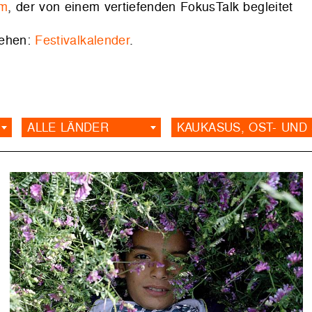
lm
, der von einem vertiefenden FokusTalk begleitet
sehen:
Festivalkalender
.
ALLE LÄNDER