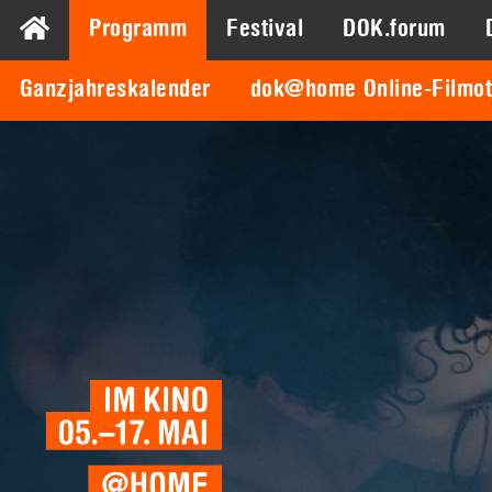
Programm
Festival
DOK.forum
Ganzjahreskalender
dok@home Online-Filmo