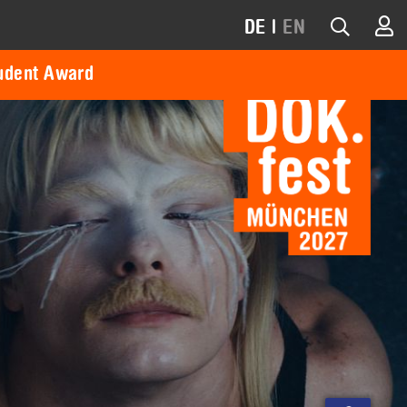
DE
|
EN
udent Award