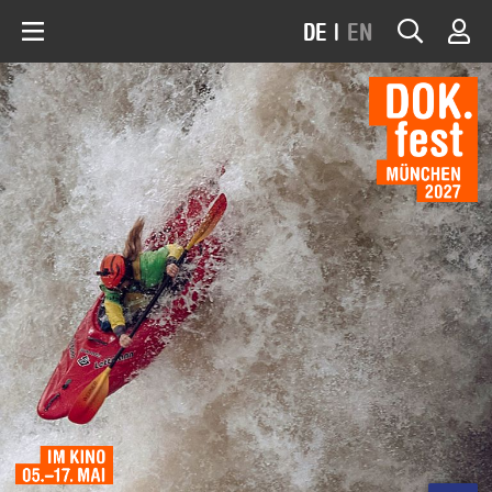
DE
|
EN