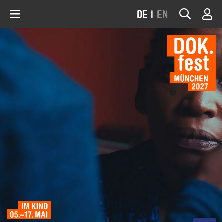
DE
|
EN