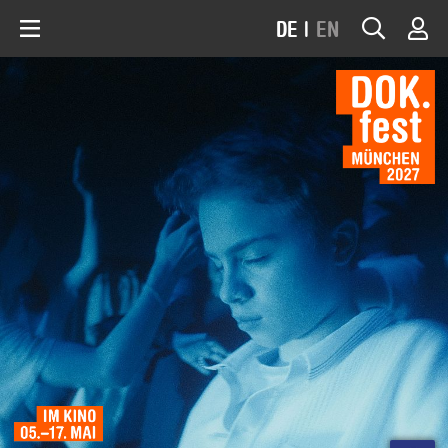
DE
|
EN