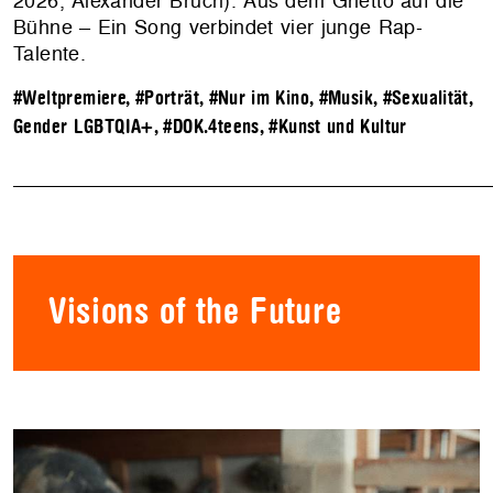
2026, Alexander Bruch). Aus dem Ghetto auf die
Bühne – Ein Song verbindet vier junge Rap-
Talente.
#Weltpremiere
,
#Porträt
,
#Nur im Kino
,
#Musik
,
#Sexualität,
Gender LGBTQIA+
,
#DOK.4teens
,
#Kunst und Kultur
Visions of the Future