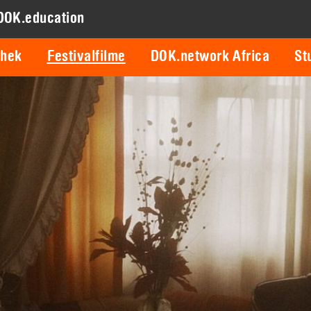
DOK.education
thek
Festivalfilme
DOK.network Africa
St