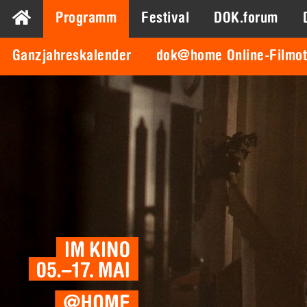
Programm
Festival
DOK.forum
Ganzjahreskalender
dok@home Online-Filmo