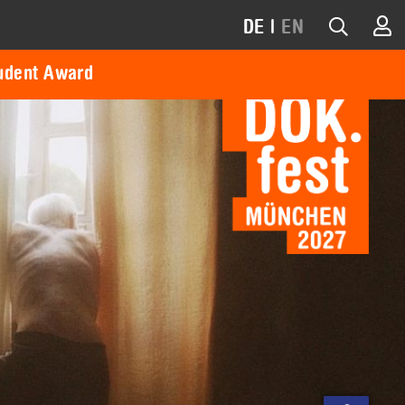
DE
|
EN
udent Award