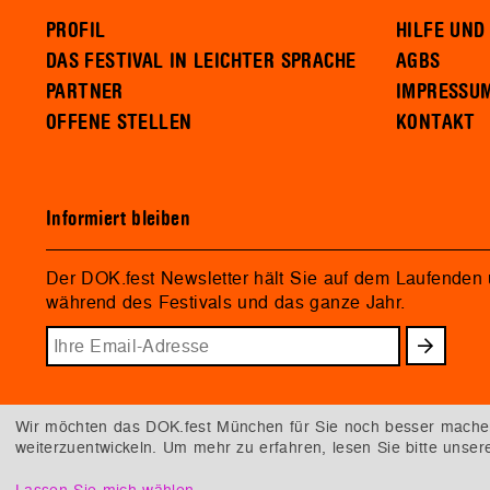
PROFIL
HILFE UND
DAS FESTIVAL IN LEICHTER SPRACHE
AGBS
PARTNER
IMPRESSU
OFFENE STELLEN
KONTAKT
Informiert bleiben
Der DOK.fest Newsletter hält Sie auf dem Laufenden
während des Festivals und das ganze Jahr.
Wir möchten das DOK.fest München für Sie noch besser machen.
weiterzuentwickeln. Um mehr zu erfahren, lesen Sie bitte unse
Lassen Sie mich wählen