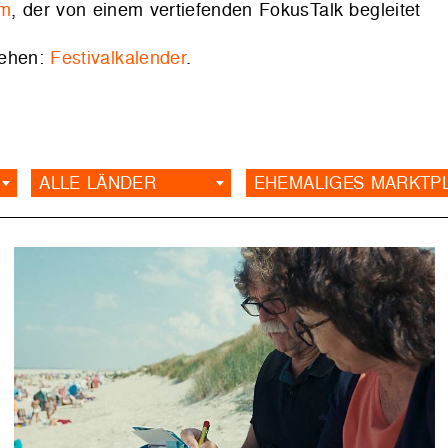
lm
, der von einem vertiefenden FokusTalk begleitet
sehen:
Festivalkalender
.
ALLE LÄNDER