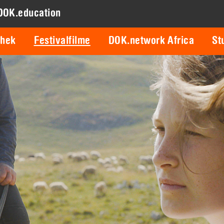
DOK.education
thek
Festivalfilme
DOK.network Africa
St