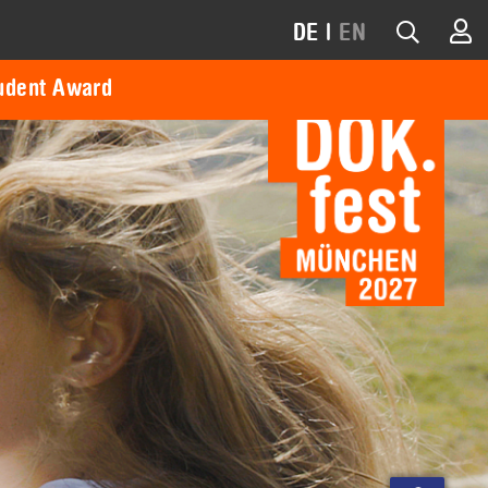
DE
|
EN
udent Award