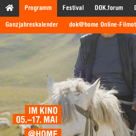
Programm
Festival
DOK.forum
Ganzjahreskalender
dok@home Online-Filmo