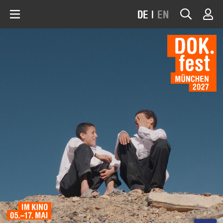
DE
|
EN