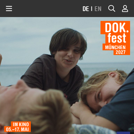
DE
|
EN