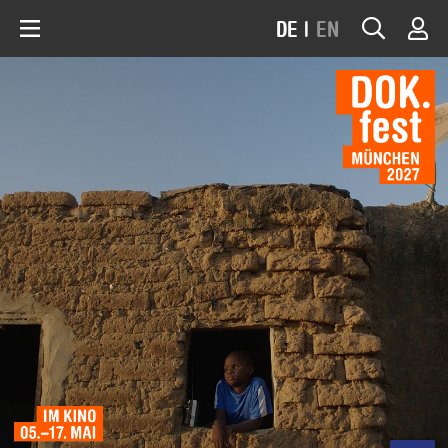
DE
|
EN