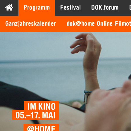
Programm
Festival
DOK.forum
Ganzjahreskalender
dok@home Online-Filmo