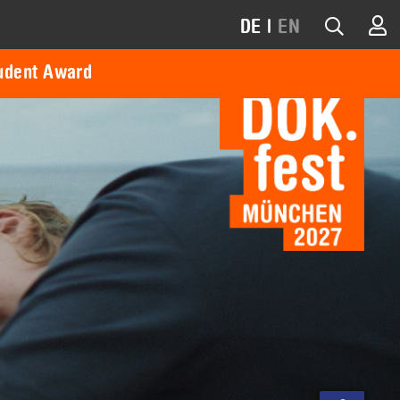
DE
|
EN
udent Award