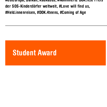
#Osteuropa, Balkan, Kaukasus
,
#Nominierte DOK.fest Preis
der SOS-Kinderdörfer weltweit
,
#Love will find us
,
#Held.innenreisen
,
#DOK.4teens
,
#Coming of Age
Student Award