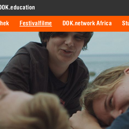
DOK.education
thek
Festivalfilme
DOK.network Africa
St