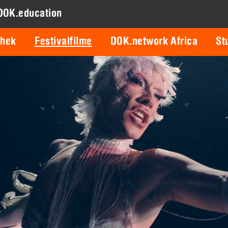
DOK.education
thek
Festivalfilme
DOK.network Africa
St