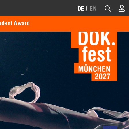
DE
|
EN
udent Award