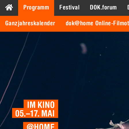
Programm
Festival
DOK.forum
Ganzjahreskalender
dok@home Online-Filmo