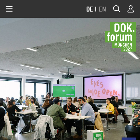
DE
|
EN