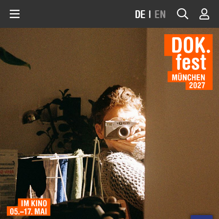
DE
|
EN