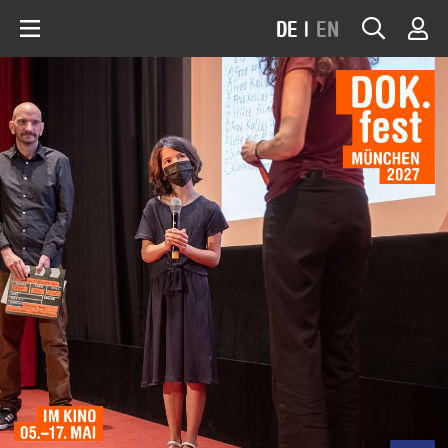
DE
|
EN