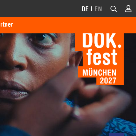
DE
|
EN
rtner