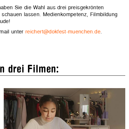
 haben Sie die Wahl aus drei preisgekrönten
en schauen lassen. Medienkompetenz, Filmbildung
ude!
Email unter
reichert@dokfest-muenchen.de
.
n drei Filmen: