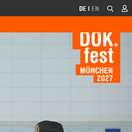
DE
|
EN