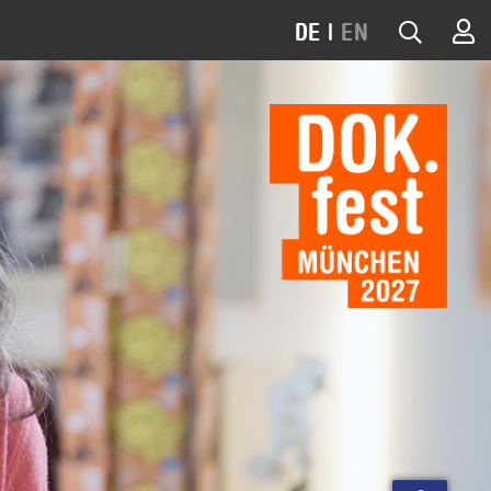
DE
|
EN