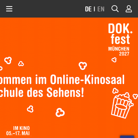
DE
|
EN