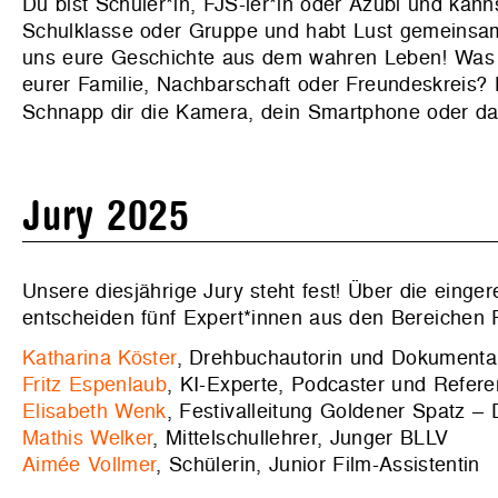
Du bist Schüler*in, FJS-ler*in oder Azubi und kan
Schulklasse oder Gruppe und habt Lust gemeinsa
uns eure Geschichte aus dem wahren Leben! Was 
eurer Familie, Nachbarschaft oder Freundeskreis?
Schnapp dir die Kamera, dein Smartphone oder da
Jury 2025
Unsere diesjährige Jury steht fest! Über die einge
entscheiden fünf Expert*innen aus den Bereichen 
Katharina Köster
, Drehbuchautorin und Dokumenta
Fritz Espenlaub
, KI-Experte, Podcaster und Refer
Elisabeth Wenk
, Festivalleitung Goldener Spatz –
Mathis Welker
, Mittelschullehrer, Junger BLLV
Aimée Vollmer
, Schülerin, Junior Film-Assistentin