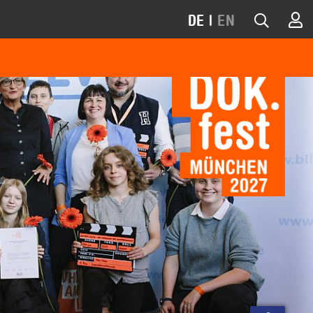
DE
|
EN