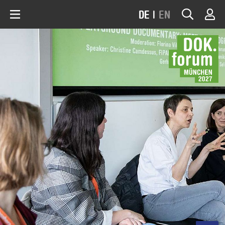
DE
|
EN