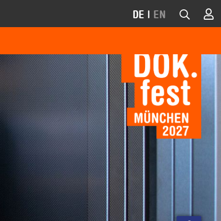
DE
|
EN