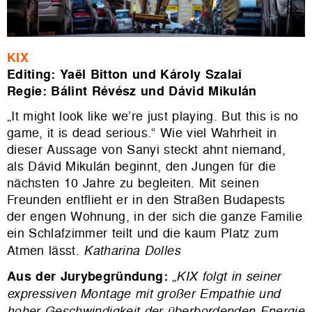
KIX
Editing: Yaël Bitton und Károly Szalai
Regie: Bálint Révész und Dávid Mikulán
„It might look like we’re just playing. But this is no
game, it is dead serious.“ Wie viel Wahrheit in
dieser Aussage von Sanyi steckt ahnt niemand,
als Dávid Mikulán beginnt, den Jungen für die
nächsten 10 Jahre zu begleiten. Mit seinen
Freunden entflieht er in den Straßen Budapests
der engen Wohnung, in der sich die ganze Familie
ein Schlafzimmer teilt und die kaum Platz zum
Atmen lässt.
Katharina Dolles
Aus der Jurybegründung:
„KIX folgt in seiner
expressiven Montage mit großer Empathie und
hoher Geschwindigkeit der überbordenden Energie