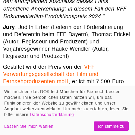
den erfolgreichen Abschluss dieses Films
öffentliche Anerkennung: in diesem Fall den VFF
Dokumentarfilm-
Produktionspreis 2024.“
Jury
: Judith Erber (Leiterin der Förderabteilung
und Referentin beim FFF Bayern), Thomas Frickel
(Autor, Regisseur und Produzent) und
Vorjahresgewinner Hauke Wendler (Autor,
Regisseur und Produzent)
Gestiftet wird der Preis von der
VFF
Verwertungsgesellschaft der Film und
Fernsehproduzenten mbH
, er ist mit 7.500 Euro
dotiert und einmalig in Deutschland. 2024 wird der
Wir möchten das DOK.fest München für Sie noch besser
Preis beim DOK.fest München zum siebten Mal
machen. Ihre persönlichen Daten nutzen wir, um das
verliehen.
Funktionieren der Website zu gewährleisten und unser
Angebot weiterzuentwickeln. Um mehr zu erfahren, lesen Sie
Die Nominierten 2024
bitte unsere
Datenschutzerklärung
.
Lassen Sie mich wählen
Ich stimme zu
DOK.fest Preis der SOS-Kinderdöfer weltweit