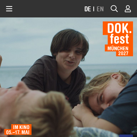
DE
|
EN