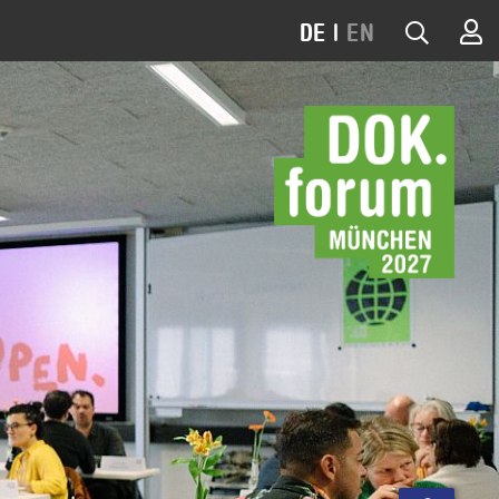
DE
|
EN