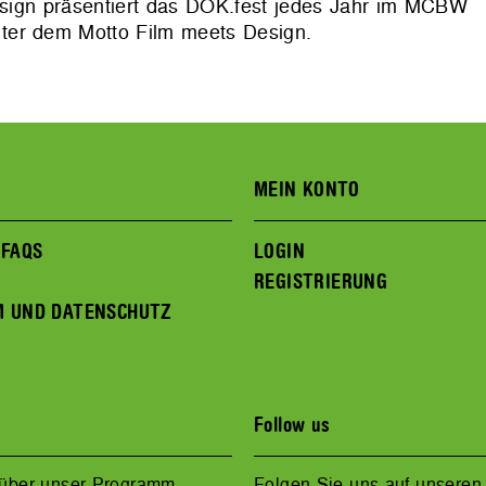
sign präsentiert das DOK.fest jedes Jahr im MCBW
ter dem Motto Film meets Design.
MEIN KONTO
 FAQS
LOGIN
REGISTRIERUNG
M UND DATENSCHUTZ
Follow us
 über unser Programm
Folgen Sie uns auf unseren 