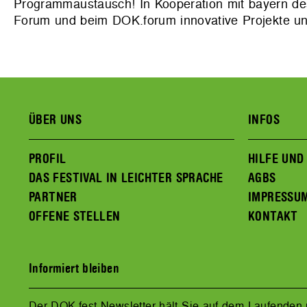
Programmaustausch! In Kooperation mit bayern de
Forum und beim DOK.forum innovative Projekte un
ÜBER UNS
INFOS
PROFIL
HILFE UND
DAS FESTIVAL IN LEICHTER SPRACHE
AGBS
PARTNER
IMPRESSU
OFFENE STELLEN
KONTAKT
Informiert bleiben
Der DOK.fest Newsletter hält Sie auf dem Laufenden