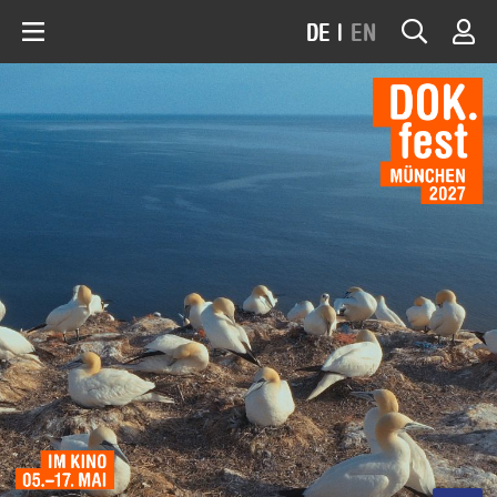
DE
|
EN