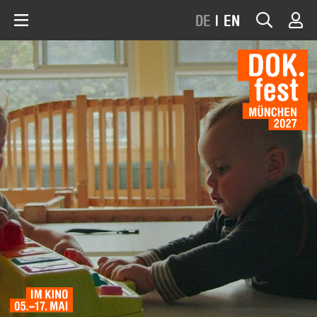
DE
|
EN